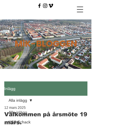
MiK-BLOGGEN
Inlägg
Alla inlägg
12 mars 2025
Alla inlägg
Välkommen på årsmöte 19
mars.
KSS Schack