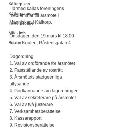
Kålltorp kan
Härmed kallas föreningens 
Kålltorpsrampen
medlemmar till årsmöte i 
Människan i Kålltorp.
Kålltorpsdagen
MiK - info
Onsdagen den 19 mars kl 18.00
Bastun
Plats: Knuten, Råstensgatan 4
Dagordning
1. Val av ordförande för årsmötet
2. Fastställande av rösträtt
3. Årsmötets stadgeenliga 
utlysande
4. Godkännande av dagordningen
5. Val av sekreterare på årsmötet
6. Val av två justerare
7. Verksamhetsberättelse
8. Kassarapport
9. Revisionsberättelse