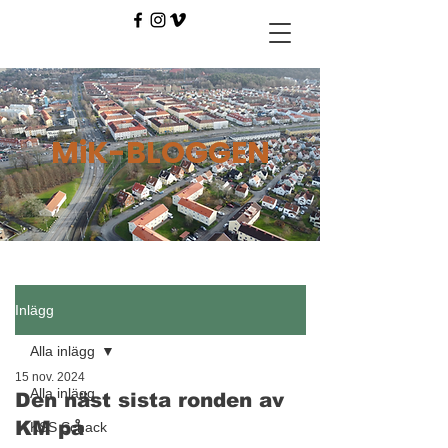
MiK-BLOGGEN
Inlägg
Alla inlägg
15 nov. 2024
Alla inlägg
Den näst sista ronden av
KM på
KSS Schack