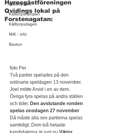
Hyresgästföreningen
Kålltorp kan
Qvidings lokal på
Kålltorpsrampen
Forstenagatan:
Kålltorpsdagen
MiK - info
Bastun
foto Per
Två partier spelades på den 
ordinarie speldagen 13 november. 
Joel mötte Arvid i en av dem. 
Övriga fyra spelas på andra ställen 
och tider.
 Den avslutande ronden 
spelas onsdagen 27 november  
Då måste alla sex partierna spelas 
samtidigt. Dom två hetaste 
kandidaterna är just nu 
Viktor 