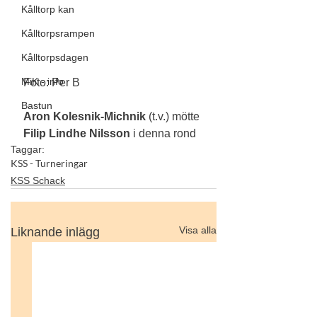
Kålltorp kan
Kålltorpsrampen
Kålltorpsdagen
MiK - info
Foto: Per B
Bastun
Aron Kolesnik-Michnik
 (t.v.) mötte 
Filip Lindhe Nilsson 
i denna rond
Taggar:
KSS - Turneringar
KSS Schack
Visa alla
Liknande inlägg