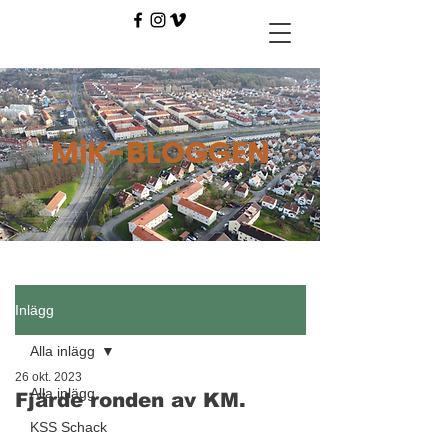
MiK-BLOGGEN
Inlägg
Alla inlägg
26 okt. 2023
Alla inlägg
Fjärde ronden av KM.
KSS Schack