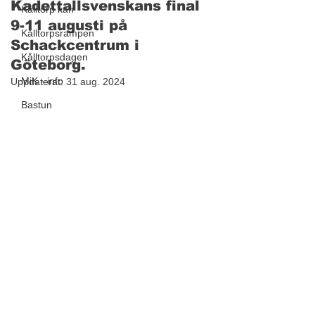
Kadettallsvenskans final
Kålltorp kan
9-11 augusti på
Kålltorpsrampen
Schackcentrum i
Kålltorpsdagen
Göteborg.
MiK - info
Uppdaterat:
31 aug. 2024
Bastun