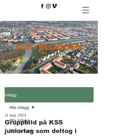
MiK-BLOGGEN
Inlägg
Alla inlägg
11 aug. 2024
Alla inlägg
Gruppbild på KSS
juniorlag som deltog i
KSS Schack