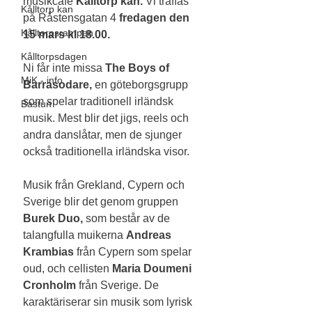
musikcafé 
Kålltorp kan.
 Vi träffas 
Kålltorp kan
på Råstensgatan 4 
fredagen den 
Kålltorpsrampen
15 mars kl 18.00.
Kålltorpsdagen
Ni får inte missa 
The Boys of 
MiK - info
Barrasodare,
 en göteborgsgrupp 
som spelar traditionell irländsk 
Bastun
musik. Mest blir det jigs, reels och 
andra danslåtar, men de sjunger 
också traditionella irländska visor.
Musik från Grekland, Cypern och 
Sverige blir det genom gruppen 
Burek Duo,
 som består av de 
talangfulla muikerna 
Andreas 
Krambias 
från Cypern som spelar 
oud, och cellisten 
Maria Doumeni 
Cronholm 
från Sverige. De 
karaktäriserar sin musik som lyrisk 