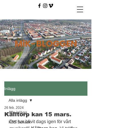
MiK-BLOGGEN
Inlägg
Alla inlägg
26 feb. 2024
Alla inlägg
Kålltorp kan 15 mars.
Det har blivit dags igen för vårt 
KSS Schack