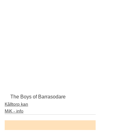
The Boys of Barrasodare
Kålltorp kan
MiK - info
Visa alla
Liknande inlägg