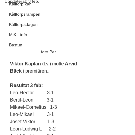
Uppdaterat:
3 feb.
Kålltorp kan
Kålltorpsrampen
Kålltorpsdagen
MiK - info
Bastun
foto Per
Viktor Kaplan
 (t.v.) mötte
 Arvid 
Bäck
 i premiären...
Resultat 3 feb:
Leo-Hector           3-1
Bertil-Leon           3-1
Mikael-Cornelius   1-3
Leo-Mikael           3-1
Josef-Viktor          1-3
Leon-Ludwig L      2-2