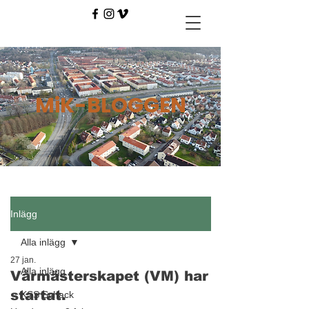
MiK-BLOGGEN
Inlägg
Alla inlägg
27 jan.
Alla inlägg
Vårmästerskapet (VM) har
startat.
KSS Schack