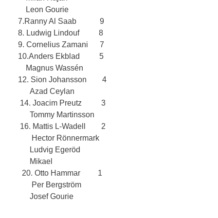
     Leon Gourie
 7.Ranny Al Saab            9
 8. Ludwig Lindouf          8
 9. Cornelius Zamani      7
 10.Anders Ekblad          5
     Magnus Wassén
 12. Sion Johansson        4
       Azad Ceylan
  14. Joacim Preutz          3
       Tommy Martinsson
  16. Mattis L-Wadell        2
        Hector Rönnermark
       Ludvig Egeröd
       Mikael
   20. Otto Hammar         1
        Per Bergström
       Josef Gourie