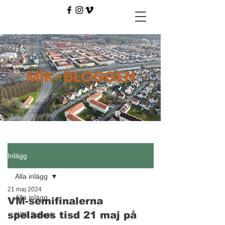
MiK-BLOGGEN
Inlägg
Alla inlägg
21 maj 2024
Alla inlägg
VM-semifinalerna
spelades tisd 21 maj på
KSS Schack