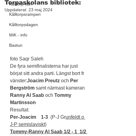
Torpaskolans bibliotek:
Kålltorp kan
Uppdaterat:
23 maj 2024
Kålltorpsrampen
Kålltorpsdagen
MiK - info
Bastun
foto Saqr Saleh
De fyra semifinalisterna har just 
börjat sitt andra parti. Längst bort fr 
vänster:
Joacim Preutz
 och
 Per 
Bergström
 samt närmast kameran 
Ranny Al Saab
 och 
Tommy 
Martinsson
Resultat:
Per-Joacim    1-3 
 (P-J Gr
unfeldt o 
J-P semislaviskt)
Tommy-Ranny Al Saab 1/2 - 1  1/2 