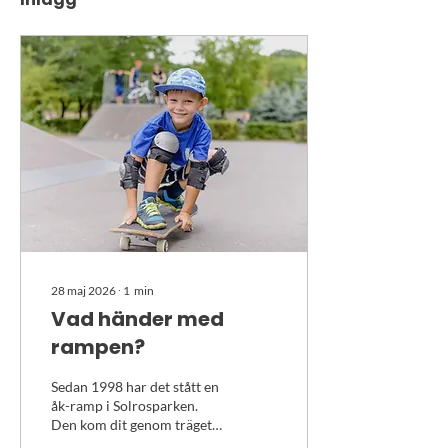
28 maj 2026
∙
1
min
Vad händer med
rampen?
Sedan 1998 har det stått en
åk-ramp i Solrosparken.
Den kom dit genom träget
arbete av eldsjälen Irene