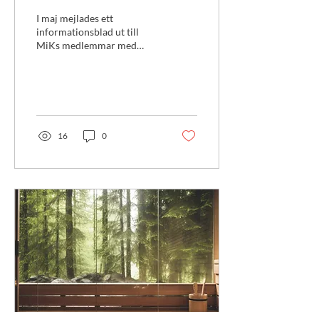
I maj mejlades ett
informationsblad ut till
MiKs medlemmar med
uppdateringar om bland
annat
onsdagseftermiddagarna i
Solrosparken, MiKs
loppmarknad 12
september, rampen och
16
0
bastugruppen. Du kan läsa
utskicket här.