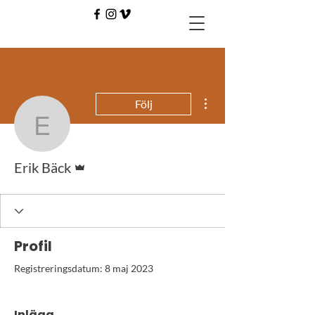
Fler åtgärder
Följ
Erik Bäck
Admin
Erik Bäck
Profil
Registreringsdatum: 8 maj 2023
Inlägg