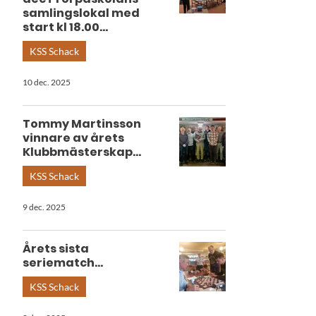
samlingslokal med
start kl 18.00...
KSS Schack
10 dec. 2025
Tommy Martinsson
vinnare av årets
Klubbmästerskap...
KSS Schack
9 dec. 2025
Årets sista
seriematch...
KSS Schack