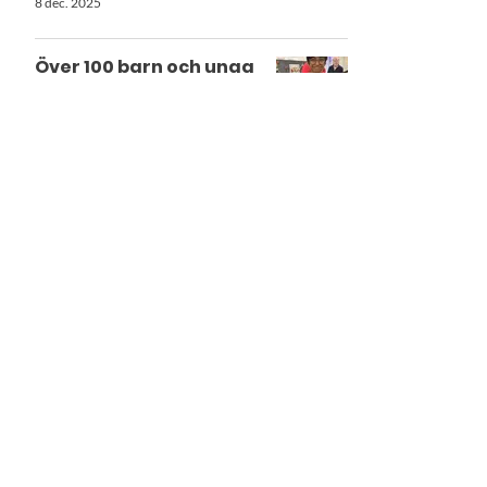
8 dec. 2025
Över 100 barn och unga
mötte upp på
Kärralundskolan när
Örgryte stod som värd
för årets sista
rallyturnering....
KSS Schack
6 dec. 2025
KM rond 4 är i full
gång...
KSS Schack
26 nov. 2025