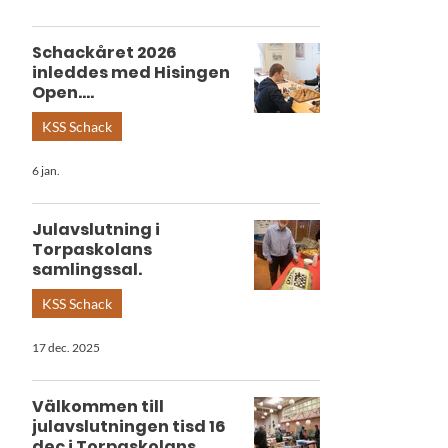
Schackåret 2026
inleddes med Hisingen
Open....
KSS Schack
6 jan.
Julavslutning i
Torpaskolans
samlingssal.
KSS Schack
17 dec. 2025
Välkommen till
julavslutningen tisd 16
dec i Torpaskolans