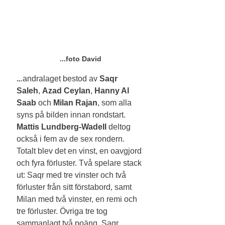
...foto David
..
.andralaget bestod av
 Saqr 
Saleh
, 
Azad Ceylan
, 
Hanny Al 
Saab
 och 
Milan
Rajan
, som alla 
syns på bilden innan rondstart. 
Mattis Lundberg-Wadell
 deltog 
också i fem av de sex rondern. 
Totalt blev det en vinst, en oavgjord 
och fyra förluster. Två spelare stack 
ut: Saqr med tre vinster och två 
förluster från sitt förstabord, samt 
Milan med två vinster, en remi och 
tre förluster. Övriga tre tog 
sammanlagt två poäng. Saqr 