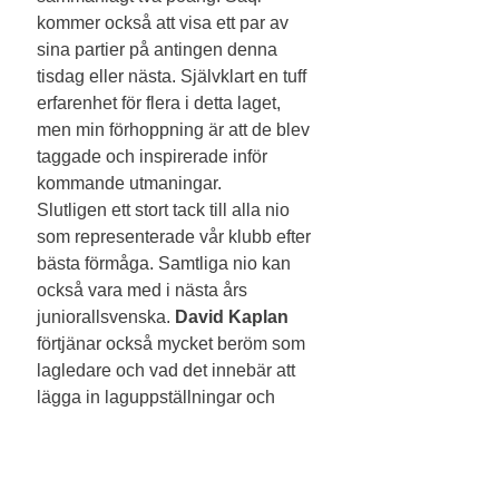
kommer också att visa ett par av 
sina partier på antingen denna 
tisdag eller nästa. Självklart en tuff 
erfarenhet för flera i detta laget, 
men min förhoppning är att de blev 
taggade och inspirerade inför 
kommande utmaningar. 
Slutligen ett stort tack till alla nio 
som representerade vår klubb efter 
bästa förmåga. Samtliga nio kan 
också vara med i nästa års 
juniorallsvenska.
 David Kaplan
förtjänar också mycket beröm som 
lagledare och vad det innebär att 
lägga in laguppställningar och 
hålla samman laget....         
 Per
Taggar:
KSS Ungdomsschack