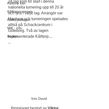
24 lag kom till start i denna 
Kålltorp kan
nationella turnering upp till 20 år 
Kålltorpsrampen
och fyra i varje lag. Arrangör var 
Manhem och turneringen spelades 
Kålltorpsdagen
alltså på Schackcentrum i 
MiK - info
Göteborg. Två av lagen 
Bastun
representerade Kålltorp....
...
foto David
...förstalaget bestod av
 Viktor 