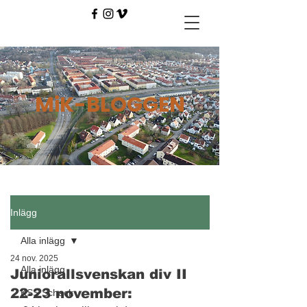
MiK-BLOGGEN
Inlägg
Alla inlägg
24 nov. 2025
Alla inlägg
Juniorallsvenskan div II
22-23 november:
KSS Schack