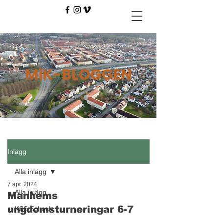
MiK-BLOGGEN
Inlägg
Alla inlägg
7 apr. 2024
Alla inlägg
Manhems
ungdomsturneringar 6-7
KSS Schack