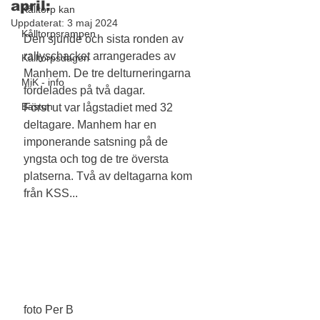
april:
Kålltorp kan
Uppdaterat:
3 maj 2024
Kålltorpsrampen
Den sjunde och sista ronden av 
rallyschacket arrangerades av 
Kålltorpsdagen
Manhem. De tre delturneringarna 
MiK - info
fördelades på två dagar. 
Bastun
Först ut var lågstadiet med 32 
deltagare. Manhem har en 
imponerande satsning på de 
yngsta och tog de tre översta 
platserna. Två av deltagarna kom 
från KSS...
foto Per B