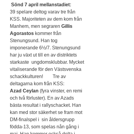
 Sönd 7 april mellanstadiet:
39 spelare deltog varav tre från 
KSS. Majoriteten av dem kom från 
Manhem, men segraren
 Gillis 
Agorastos
 kommer från 
Stenungsund. Han tog 
imponerande 6½/7. Stenungsund 
har ju växt ut till en av distriktets 
starkaste  ungdomsklubbar. Mycket 
vitaliserande för den Västsvenska 
schackkulturen!        Tre av 
deltagarna kom från KSS:
Azad Ceylan
 (fyra vinster, en remi 
och två förluster). En av Azads 
bästa resultat i rallyschacket. Han 
kan med stor säkerhet se fram mot 
DM-finalspel i  sin åldersgrupp 
födda-13, som spelas nån gång i 
maj. Han kommer också delta i 