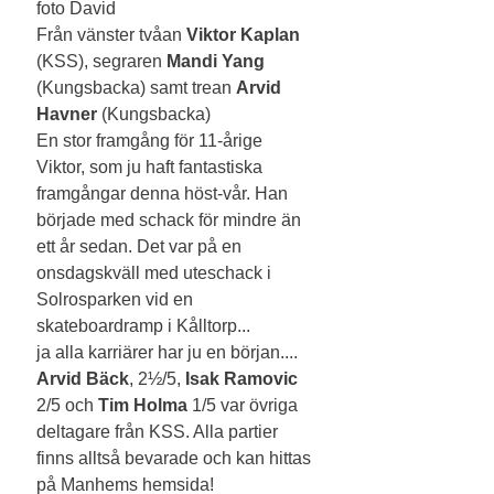
foto David
Från vänster tvåan 
Viktor Kaplan
(KSS), segraren 
Mandi Yang
(Kungsbacka) samt trean 
Arvid 
Havner
 (Kungsbacka)
En stor framgång för 11-årige 
Viktor, som ju haft fantastiska 
framgångar denna höst-vår. Han 
började med schack för mindre än 
ett år sedan. Det var på en 
onsdagskväll med uteschack i 
Solrosparken vid en 
skateboardramp i Kålltorp...
ja alla karriärer har ju en början....
Arvid Bäck
, 2½/5, 
Isak Ramovic 
2/5 och 
Tim Holma
 1/5 var övriga 
deltagare från KSS. Alla partier 
finns alltså bevarade och kan hittas 
på Manhems hemsida!  