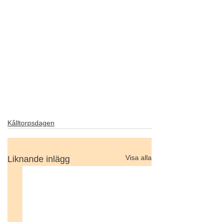
Kålltorpsdagen
Visa alla
Liknande inlägg