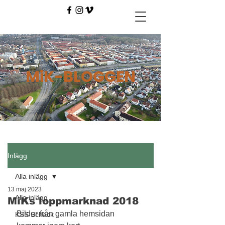
MiK-BLOGGEN
Inlägg
Alla inlägg
13 maj 2023
Alla inlägg
MiKs loppmarknad 2018
Bilder från gamla hemsidan 
KSS Schack