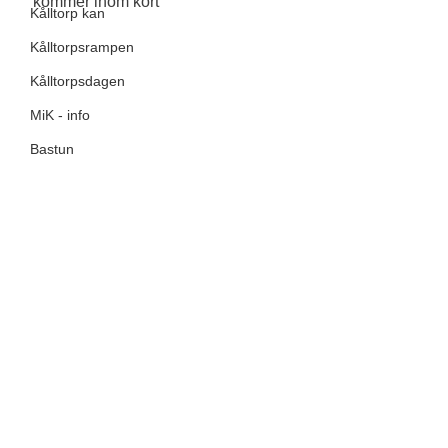
kommer inom kort 
Kålltorp kan
Kålltorpsrampen
Kålltorpsdagen
MiK - info
Bastun