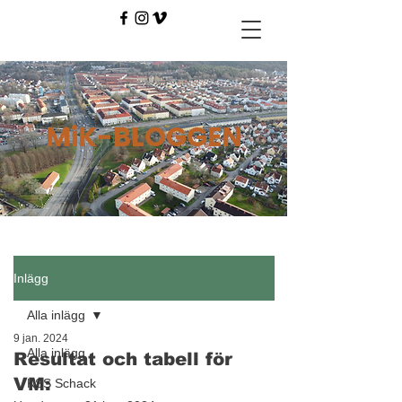
MiK-BLOGGEN
Inlägg
Alla inlägg
9 jan. 2024
Alla inlägg
Resultat och tabell för
VM:
KSS Schack