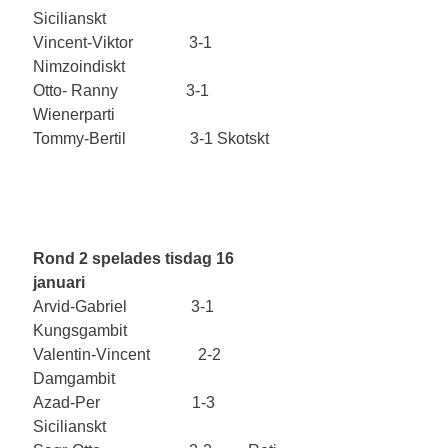
Sicilianskt
Vincent-Viktor              3-1  
Nimzoindiskt
Otto- Ranny                 3-1 
Wienerparti
Tommy-Bertil                3-1 Skotskt    
Rond 2 spelades tisdag 16 
januari
Arvid-Gabriel                3-1         
Kungsgambit
Valentin-Vincent            2-2         
Damgambit
Azad-Per                       1-3         
Sicilianskt