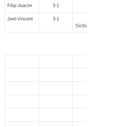
Filip-Joacim
	3-1
	Franskt
Joel-Vincent
	3-1
Sicilianskt