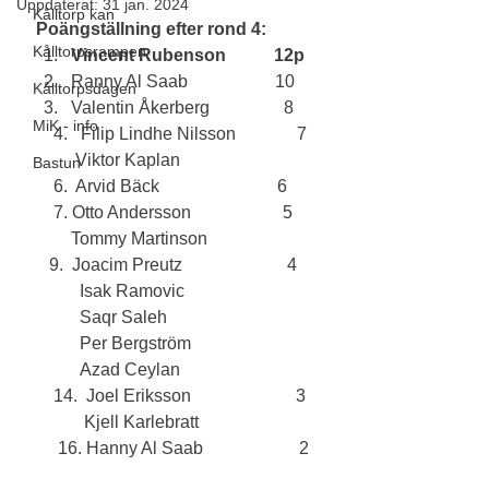
Uppdaterat:
31 jan. 2024
Kålltorp kan
Poängställning efter rond 4:
Kålltorpsrampen
Vincent Rubenson           12p
Ranny Al Saab                    10
Kålltorpsdagen
Valentin Åkerberg                 8
MiK - info
    4.   Filip Lindhe Nilsson              7
         Viktor Kaplan                   
Bastun
    6.  Arvid Bäck                           6
    7. Otto Andersson                     5
        Tommy Martinson
   9.  Joacim Preutz                        4
          Isak Ramovic
          Saqr Saleh
          Per Bergström
          Azad Ceylan
    14.  Joel Eriksson                        3
           Kjell Karlebratt
     16. Hanny Al Saab                      2 