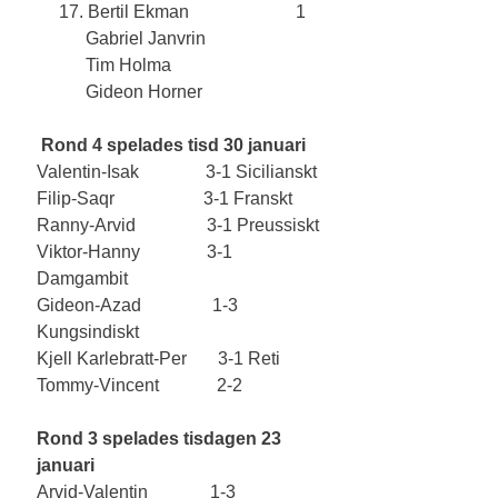
     17. Bertil Ekman                        1
           Gabriel Janvrin
           Tim Holma
           Gideon Horner
Rond 4 spelades tisd 30 januari
Valentin-Isak               3-1 Sicilianskt
Filip-Saqr                    3-1 Franskt
Ranny-Arvid                3-1 Preussiskt
Viktor-Hanny               3-1 
Damgambit
Gideon-Azad                1-3 
Kungsindiskt
Kjell Karlebratt-Per       3-1 Reti
Tommy-Vincent             2-2
Rond 3 spelades tisdagen 23 
januari
Arvid-Valentin              1-3  