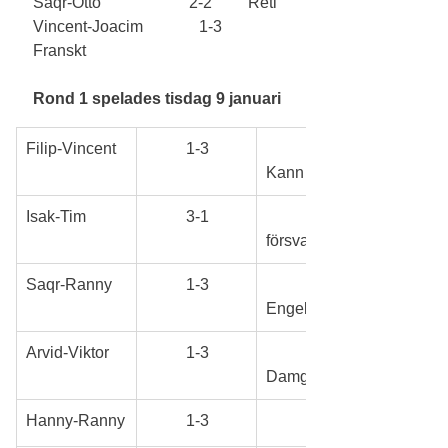
Saqr-Otto                      2-2         Reti
Vincent-Joacim              1-3         
Franskt         
Rond 1 spelades tisdag 9 januari
Filip-Vincent
	1-3
	Caro-
Kann
Isak-Tim
	3-1
	Filidors 
försvar
Saqr-Ranny
	1-3
Engelskt
Arvid-Viktor
	1-3
Damgambit
Hanny-Ranny
	1-3
	Skotskt