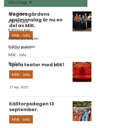
Alla inlägg
Alla inlägg
Bagaregårdens
spelmanslag är nu en
KSS Schack
del av MiK.
Kålltorp kan
MiK - info
Kålltorpsrampen
Kålltorpsdagen
29 nov. 2025
MiK - info
Bastun
Spela teater med MiK!
MiK - info
17 sep. 2025
Kålltorpsdagen 13
september.
MiK - info